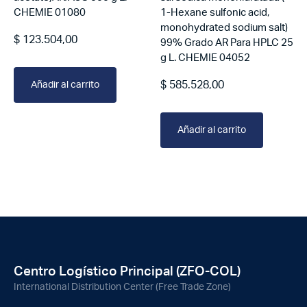
CHEMIE 01080
1-Hexane sulfonic acid,
monohydrated sodium salt)
$
123.504,00
99% Grado AR Para HPLC 25
g L. CHEMIE 04052
$
585.528,00
Añadir al carrito
Añadir al carrito
Centro Logístico Principal (ZFO-COL)
International Distribution Center (Free Trade Zone)