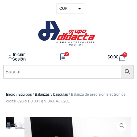
COP
USD
EUR
GBP
0
Iniciar
0
$
0,00
Sesión
Inicio
/
Equipos
/
Balanzas y básculas
/ Balanza de precisión electrónica
digital 320 g ± 0,001 g VIBRA AJ 320E