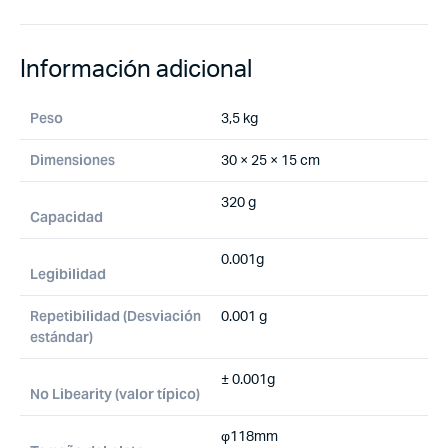
Información adicional
Peso
3,5 kg
Dimensiones
30 × 25 × 15 cm
320 g
Capacidad
0.001g
Legibilidad
Repetibilidad (Desviación
0.001 g
estándar)
± 0.001g
No Libearity (valor típico)
φ118mm