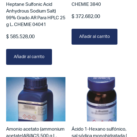
Heptane Sulfonic Acid
CHEMIE 3840
Anhydrous Sodium Salt)
$
372.682,00
99% Grado AR Para HPLC 25
g L. CHEMIE 04041
$
585.528,00
Añadir al carrito
Añadir al carrito
Amonio acetato (ammonium
Ácido 1-Hexano sulfónico,
acetate)AR/ACS 500 g L.
sal sódica monohidratada (