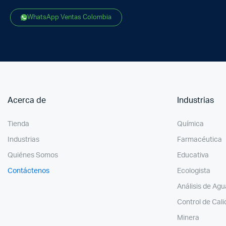
WhatsApp Ventas Colombia
Acerca de
Industrias
Tienda
Química
Industrias
Farmacéutica
Quiénes Somos
Educativa
Contáctenos
Ecologista
Análisis de Agu
Control de Cal
Minera