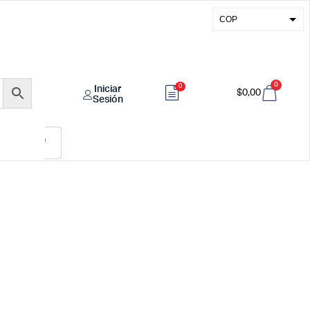
COP
USD
EUR
0
0
Iniciar
GBP
$
0,00
Sesión