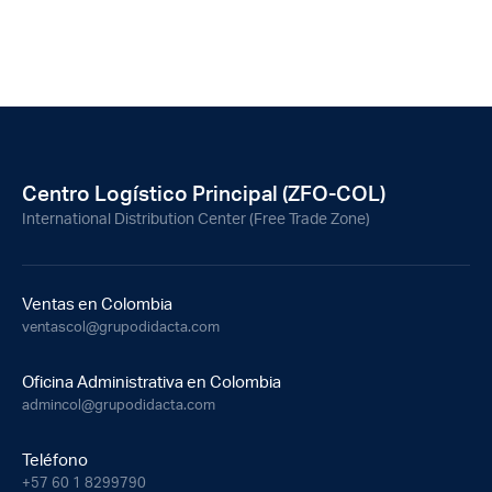
Centro Logístico Principal (ZFO-COL)
International Distribution Center (Free Trade Zone)
Ventas en Colombia
ventascol@grupodidacta.com
Oficina Administrativa en Colombia
admincol@grupodidacta.com
Teléfono
+57 60 1 8299790