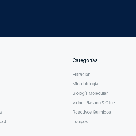
Categorías
Filtración
Microbiología
Biología Molecular
Vidrio, Plástico & Otros
a
Reactivos Químicos
idad
Equipos