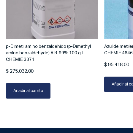
p-Dimetil amino benzaldehído (p-Dimethyl
Azul de metile
amino benzaldehyde) A.R. 99% 100 g L.
CHEMIE 4646
CHEMIE 3371
$
95.418,00
$
275.032,00
Añadir al ca
Añadir al carrito