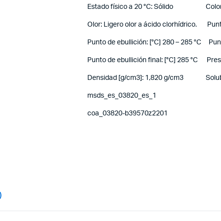
Estado físico a 20 °C: Sólido Color: 
Olor: Ligero olor a ácido clorhídrico. Pun
Punto de ebullición: [°C] 280 – 285 °C Punto
Punto de ebullición final: [°C] 285 °C Pr
Densidad [g/cm3]: 1,820 g/cm3 Solubili
msds_es_03820_es_1
coa_03820-b39570z2201
)