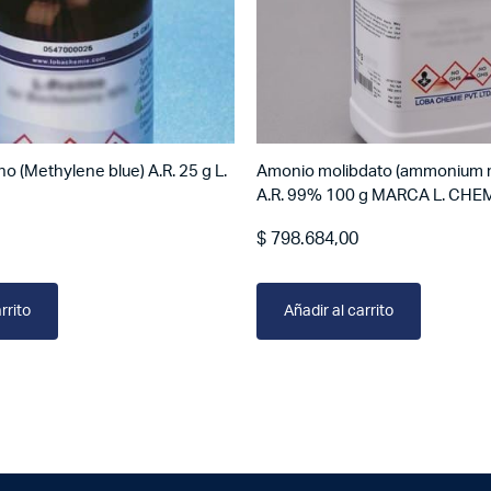
no (Methylene blue) A.R. 25 g L.
Amonio molibdato (ammonium 
A.R. 99% 100 g MARCA L. CHE
$
798.684,00
rrito
Añadir al carrito