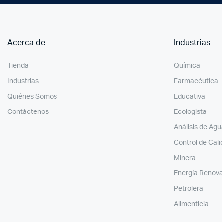
Acerca de
Industrias
Tienda
Química
Industrias
Farmacéutica
Quiénes Somos
Educativa
Contáctenos
Ecologista
Análisis de Agu
Control de Cal
Minera
Energía Renov
Petrolera
Alimenticia