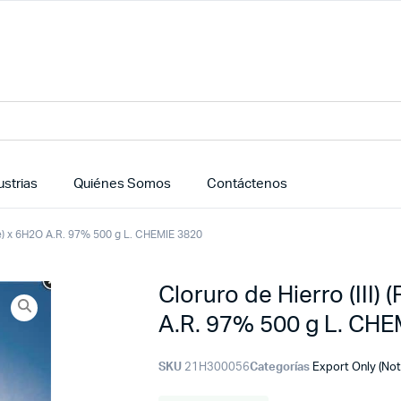
ustrias
Quiénes Somos
Contáctenos
rate) x 6H2O A.R. 97% 500 g L. CHEMIE 3820
Cloruro de Hierro (III)
A.R. 97% 500 g L. CHE
SKU
21H300056
Categorías
Export Only (Not