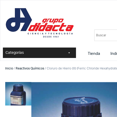
Categorías
Tienda
Ind
Inicio
/
Reactivos Químicos
/ Cloruro de Hierro (III) (Ferric Chloride Hexahyd