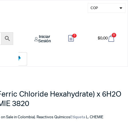
COP
USD
EUR
0
0
Iniciar
GBP
$
0,00
Sesión
 (Ferric Chloride Hexahydrate) x 6H2O
MIE 3820
 on Sale in Colombia)
,
Reactivos Químicos
Etiqueta
L. CHEMIE