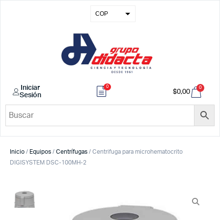
COP
USD
EUR
GBP
0
Iniciar
0
$
0,00
Sesión
Inicio
/
Equipos
/
Centrífugas
/ Centrifuga para microhematocrito
DIGISYSTEM DSC-100MH-2