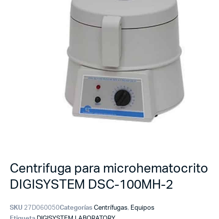
Centrifuga para microhematocrito
DIGISYSTEM DSC-100MH-2
SKU
27D060050
Categorías
Centrífugas
,
Equipos
Etiqueta
DIGISYSTEM LABORATORY