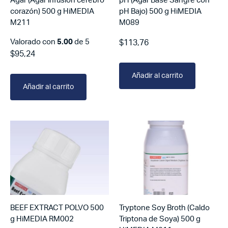
Agar (Agar infusión cerebro
pH (Agar Base Sangre con
corazón) 500 g HiMEDIA
pH Bajo) 500 g HiMEDIA
M211
M089
Valorado con
5.00
de 5
$
113,76
$
95,24
Añadir al carrito
Añadir al carrito
BEEF EXTRACT POLVO 500
Tryptone Soy Broth (Caldo
g HiMEDIA RM002
Triptona de Soya) 500 g