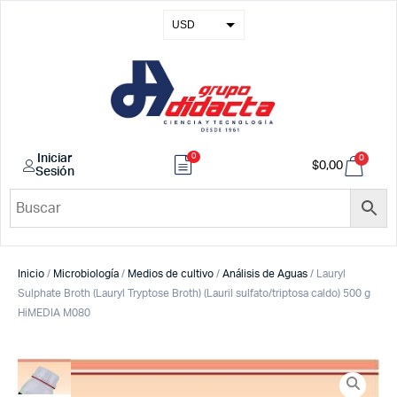
USD
EUR
GBP
COP
0
Iniciar
0
$
0,00
Sesión
Inicio
/
Microbiología
/
Medios de cultivo
/
Análisis de Aguas
/ Lauryl
Sulphate Broth (Lauryl Tryptose Broth) (Lauril sulfato/triptosa caldo) 500 g
HiMEDIA M080