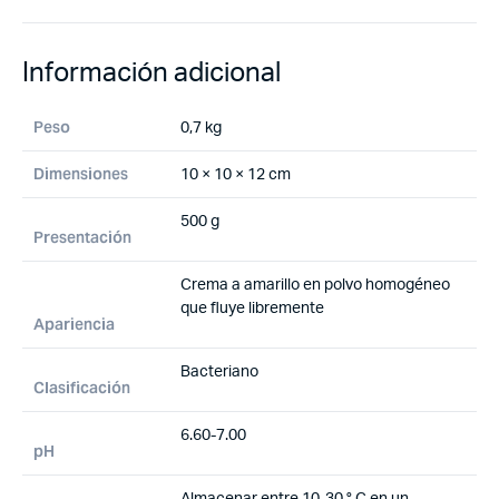
Información adicional
Peso
0,7 kg
Dimensiones
10 × 10 × 12 cm
500 g
Presentación
Crema a amarillo en polvo homogéneo
que fluye libremente
Apariencia
Bacteriano
Clasificación
6.60-7.00
pH
Almacenar entre 10-30 ° C en un