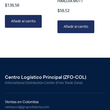
HiMEDIA M011
$
138,58
$
58,52
Añadir al carrito
Añadir al carrito
Centro Logístico Principal (ZFO-COL)
International Distribution Center (Free Trade Zone)
Ventas en Colombia
ventascol@grupodidacta.com