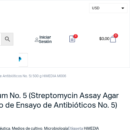
USD
EUR
GBP
0
0
Iniciar
COP
$
0,00
Sesión
de Antibióticos No. 5) 500 g HiMEDIA M006
um No. 5 (Streptomycin Assay Agar
io de Ensayo de Antibióticos No. 5)
éutica
,
Medios de cultivo
,
Microbiología
Etiqueta
HiMEDIA