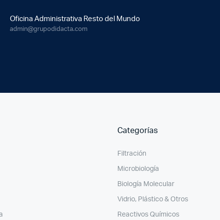
Oficina Administrativa Resto del Mundo
admin@grupodidacta.com
Categorías
Filtración
Microbiología
Biología Molecular
Vidrio, Plástico & Otros
a
Reactivos Químicos