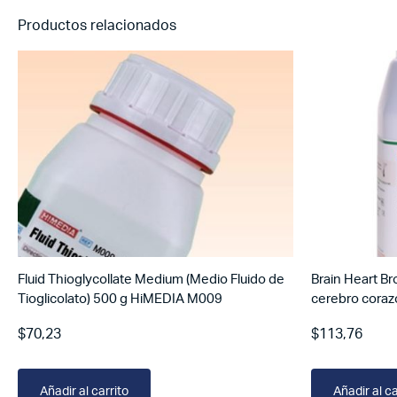
Productos relacionados
Fluid Thioglycollate Medium (Medio Fluido de
Brain Heart Br
Tioglicolato) 500 g HiMEDIA M009
cerebro cora
$
70,23
$
113,76
Añadir al carrito
Añadir al ca