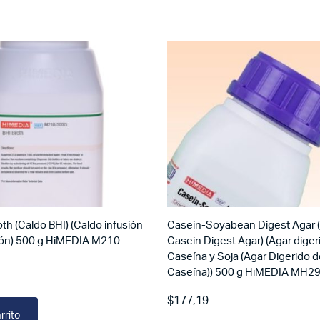
oth (Caldo BHI) (Caldo infusión
Casein-Soyabean Digest Agar 
zón) 500 g HiMEDIA M210
Casein Digest Agar) (Agar diger
Caseína y Soja (Agar Digerido d
Caseína)) 500 g HiMEDIA MH2
$
177,19
rrito