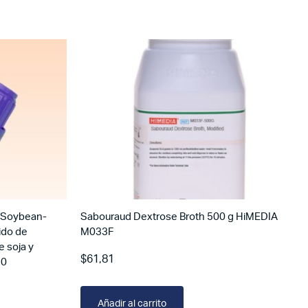
(Soybean-
Sabouraud Dextrose Broth 500 g HiMEDIA
ido de
M033F
e soja y
$
61,81
90
Añadir al carrito