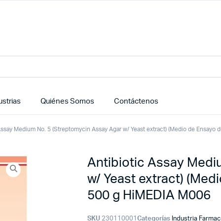
ustrias
Quiénes Somos
Contáctenos
 Assay Medium No. 5 (Streptomycin Assay Agar w/ Yeast extract) (Medio de Ensayo 
Antibiotic Assay Medi
w/ Yeast extract) (Med
500 g HiMEDIA M006
SKU
230110001
Categorías
Industria Farmac