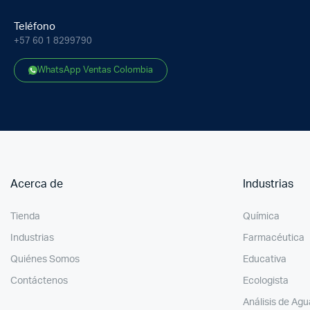
Teléfono
+57 60 1 8299790
WhatsApp Ventas Colombia
Acerca de
Industrias
Tienda
Química
Industrias
Farmacéutica
Quiénes Somos
Educativa
Contáctenos
Ecologista
Análisis de Agu