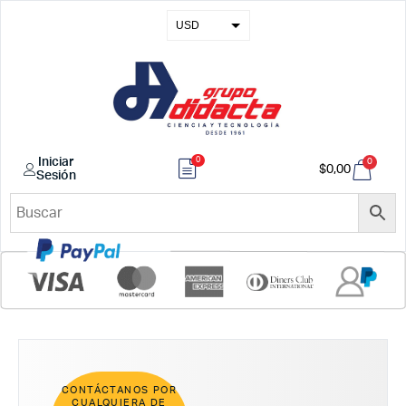
USD
EUR
GBP
COP
0
Iniciar
0
$
0,00
Sesión
CONTÁCTANOS POR
CUALQUIERA DE