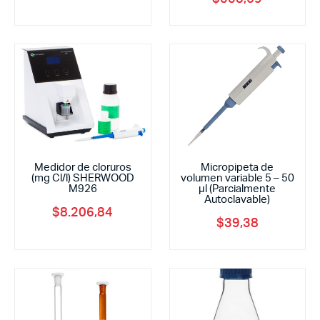
Medidor de cloruros
Micropipeta de
(mg Cl/l) SHERWOOD
volumen variable 5 – 50
M926
μl (Parcialmente
Autoclavable)
$
8.206,84
$
39,38