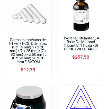
Hydranal Titulante 5, A
Barras magnéticas de
Base De Metanol
PTFE, 7 PCS, Diámetro:
(Titrant 5) 1 l (caja x6)
(5 x 15 mm) ; (7 x 20
HONEYWELL 34801
mm) ; (7 x 25 mm) ; (7 x
30 mm) ; (7 x 50 mm) ;
$
257,58
(8 x 50 mm) ; (8 x 70
mm) FISATOM
$
12,79