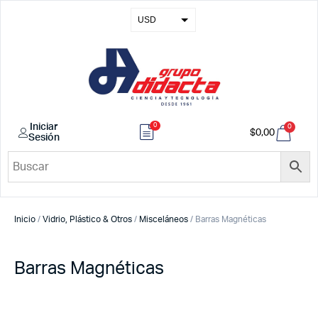
USD
EUR
GBP
COP
0
Iniciar
0
$
0,00
Sesión
Inicio
/
Vidrio, Plástico & Otros
/
Misceláneos
/ Barras Magnéticas
Barras Magnéticas