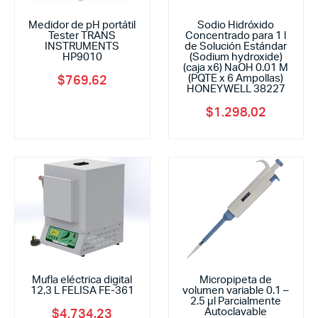
Medidor de pH portátil
Sodio Hidróxido
Tester TRANS
Concentrado para 1 l
INSTRUMENTS
de Solución Estándar
HP9010
(Sodium hydroxide)
(caja x6) NaOH 0.01 M
(PQTE x 6 Ampollas)
$
769,62
HONEYWELL 38227
$
1.298,02
Mufla eléctrica digital
Micropipeta de
12,3 L FELISA FE-361
volumen variable 0.1 –
2.5 μl Parcialmente
Autoclavable
$
4.734,23