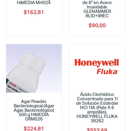
HiMEDIA MH024
de 8" en Acero
Inoxidable
GLENAMMER
$
162,81
8LID+8REC
$
90,00
Ácido Clorhídrico
Concentrado para 1l
Agar Powder,
de Solución Estándar
Bacteriological (Agar
HCl 1M, (Pqte X 6
Agar, Bacteriológico)
ampollas),
500 g HiMEDIA
HONEYWELL FLUKA
GRM026
38282
$
224,81
$
553,69