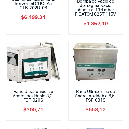
Bomba de vacío de
horizontal CHCLAB
diafragma, vacío
CLB-202D-03
absoluto: 114 mbar,
FISATOM 825T 115V
$
6.499,34
$
1.362,10
Baño Ultrasónico De
Baño Ultrasónico de
Acero Inoxidable 3,2 l
Acero Inoxidable 6,5 l
FSF-020S
FSF-031S
$
300,71
$
558,12