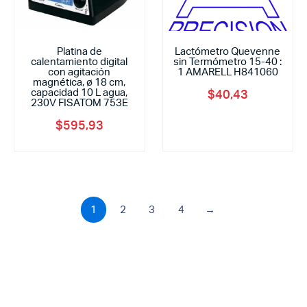
Platina de
Lactómetro Quevenne
calentamiento digital
sin Termómetro 15-40 :
con agitación
1 AMARELL H841060
magnética, ø 18 cm,
capacidad 10 L agua,
$
40,43
230V FISATOM 753E
$
595,93
1
2
3
4
→